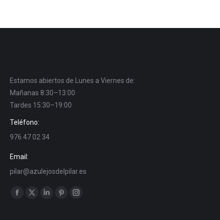
Estamos abiertos de Lunes a Viernes de:
Mañanas 8:30–13:00
Tardes 15:30–19:00
Teléfono:
976 47 02 34
Email:
pilar@azulejosdelpilar.es
Find us on:
Facebook
X
Linkedin
Pinterest
Instagram
page
page
page
page
page