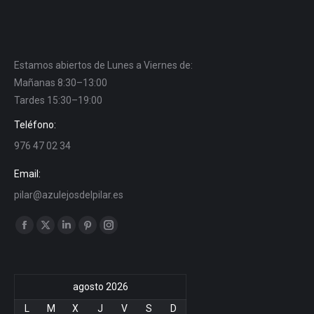
Estamos abiertos de Lunes a Viernes de:
Mañanas 8:30–13:00
Tardes 15:30–19:00
Teléfono:
976 47 02 34
Email:
pilar@azulejosdelpilar.es
Find us on:
Facebook
X
Linkedin
Pinterest
Instagram
page
page
page
page
page
opens
opens
opens
opens
opens
agosto 2026
in
in
in
in
in
new
new
new
new
new
L
M
X
J
V
S
D