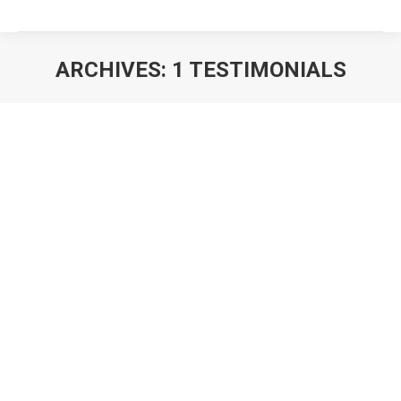
ARCHIVES:
1 TESTIMONIALS
You are here:
Curabitur pellentesque neque eget diam posuere
porta. Quisque ut nulla at nunc vehicula lacinia. Proin
tellus ut feugiat nibh adipiscing metus sit amet.
Richard Anderson
creative director
Perspiciatis faucibus purus unde om iste natus