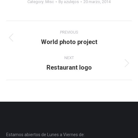
Category:
Misc
By
azulejos
20 marzo, 2014
Navegación
PREVIOUS
entre
World photo project
Proyecto
anterior
proyectos
NEXT
Restaurant logo
Proyecto
siguiente
Estamos abiertos de Lunes a Viernes de: