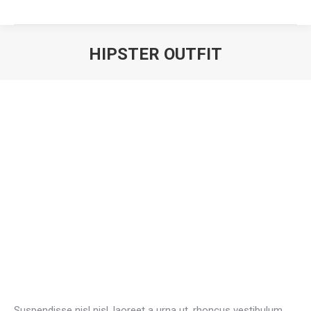
HIPSTER OUTFIT
You are here:
Suspendisse nisl nisl, laoreet a urna ut, rhoncus vestibulum