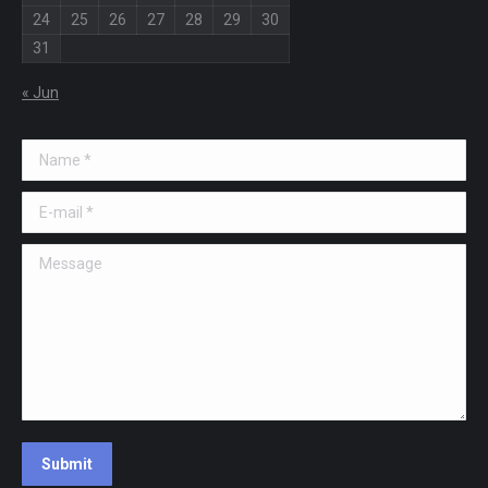
24
25
26
27
28
29
30
31
« Jun
Name *
E-mail *
Message
Submit