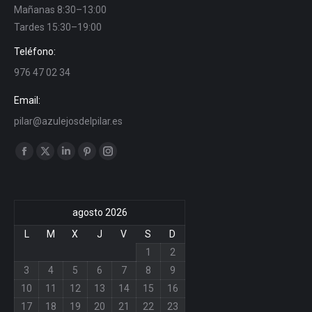
Mañanas 8:30–13:00
Tardes 15:30–19:00
Teléfono:
976 47 02 34
Email:
pilar@azulejosdelpilar.es
Find us on:
Facebook
X
Linkedin
Pinterest
Instagram
page
page
page
page
page
opens
opens
opens
opens
opens
agosto 2026
in
in
in
in
in
new
new
new
new
new
L
M
X
J
V
S
D
window
window
window
window
window
1
2
3
4
5
6
7
8
9
10
11
12
13
14
15
16
17
18
19
20
21
22
23